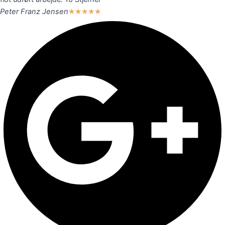
Peter Franz Jensen
★
★
★
★
★