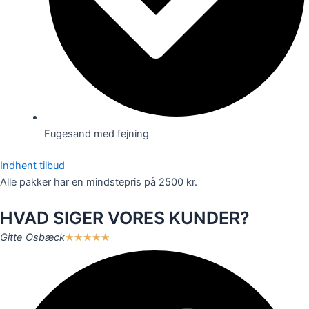
Fugesand med fejning
Indhent tilbud
Alle pakker har en mindstepris på 2500 kr.
HVAD SIGER VORES KUNDER?
Gitte Osbæck
★
★
★
★
★