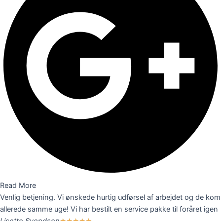
Read More
Venlig betjening. Vi ønskede hurtig udførsel af arbejdet og de kom
allerede samme uge! Vi har bestilt en service pakke til foråret igen
Lisette Svendsen
★
★
★
★
★