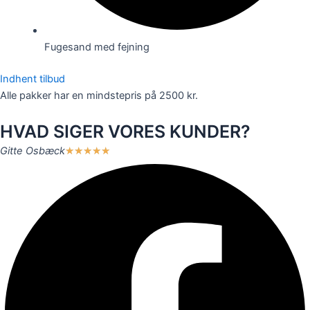
Fugesand med fejning
Indhent tilbud
Alle pakker har en mindstepris på 2500 kr.
HVAD SIGER VORES KUNDER?
Gitte Osbæck
★
★
★
★
★