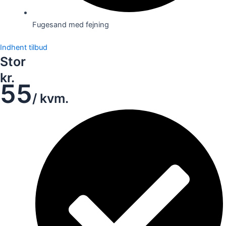
Fugesand med fejning
Indhent tilbud
Stor
kr.
55
/ kvm.