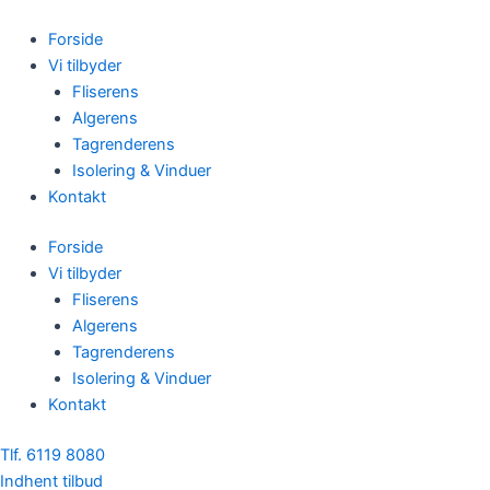
Skip
to
Forside
content
Vi tilbyder
Fliserens
Algerens
Tagrenderens
Isolering & Vinduer
Kontakt
Forside
Vi tilbyder
Fliserens
Algerens
Tagrenderens
Isolering & Vinduer
Kontakt
Tlf. 6119 8080
Indhent tilbud